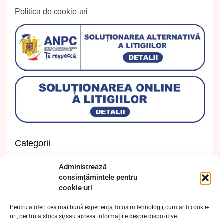
Politica de cookie-uri
Categorii
Invitații cununie civilă
Administrează
Invitații de botez
consimțămintele pentru
cookie-uri
Invitații de nuntă
Invitații majorat
Pentru a oferi cea mai bună experiență, folosim tehnologii, cum ar fi cookie-
Invitații moț și turtă
uri, pentru a stoca și/sau accesa informațiile despre dispozitive.