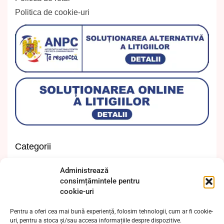
Politica de cookie-uri
Categorii
Invitații cununie civilă
Administrează
Invitații de botez
consimțămintele pentru
cookie-uri
Invitații de nuntă
Invitații majorat
Pentru a oferi cea mai bună experiență, folosim tehnologii, cum ar fi cookie-
Invitații moț și turtă
uri, pentru a stoca și/sau accesa informațiile despre dispozitive.