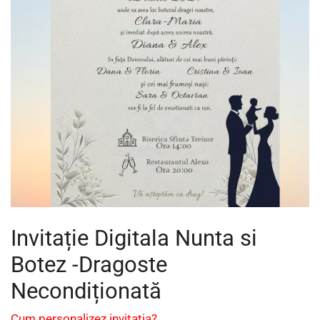
Invitație Digitala Nunta si
Botez -Dragoste
Necondiționată
Cum personalizez invitația?